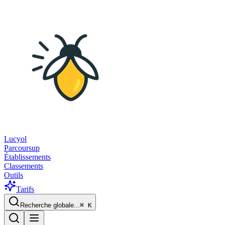
Lucyol
Parcoursup
Établissements
Classements
Outils
Tarifs
Recherche globale...
⌘
K