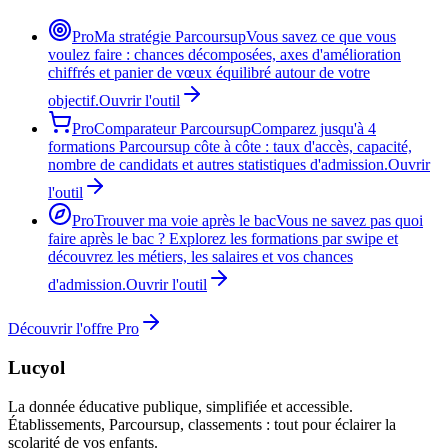
Pro
Ma stratégie Parcoursup
Vous savez ce que vous
voulez faire : chances décomposées, axes d'amélioration
chiffrés et panier de vœux équilibré autour de votre
objectif.
Ouvrir l'outil
Pro
Comparateur Parcoursup
Comparez jusqu'à 4
formations Parcoursup côte à côte : taux d'accès, capacité,
nombre de candidats et autres statistiques d'admission.
Ouvrir
l'outil
Pro
Trouver ma voie après le bac
Vous ne savez pas quoi
faire après le bac ? Explorez les formations par swipe et
découvrez les métiers, les salaires et vos chances
d'admission.
Ouvrir l'outil
Découvrir l'offre Pro
Lucyol
La donnée éducative publique, simplifiée et accessible.
Établissements, Parcoursup, classements : tout pour éclairer la
scolarité de vos enfants.