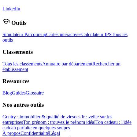
LinkedIn
Outils
Simulateur Parcoursup
Cartes interactives
Calculateur IPS
Tous les
outils
Classements
Tous les classements
Annuaire par département
Rechercher un
établissement
Ressources
Blog
Guides
Glossaire
Nos autres outils
Gentry : immobilier & qualité de vie
socs.fr : veille sur les
entreprises
Ton prénom : trouvez le prénom idéal
Ton cadeau : l'idée
cadeau parfaite en quelques swipes
À propos
Confidentialité
Légal