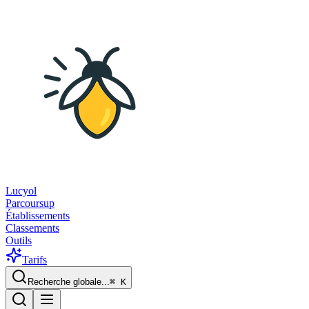
Lucyol
Parcoursup
Établissements
Classements
Outils
Tarifs
Recherche globale...
⌘
K