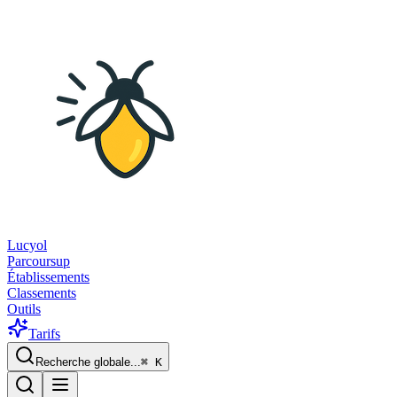
Lucyol
Parcoursup
Établissements
Classements
Outils
Tarifs
Recherche globale...
⌘
K