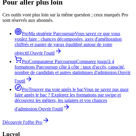
Pour aller plus loin
Ces outils vont plus loin sur la même question ; ceux marqués Pro
sont réservés aux abonnés.
Pro
Ma stratégie Parcoursup
Vous savez ce que vous
voulez faire : chances décomposées, axes d'amélioration
chiffrés et panier de vœux équilibré autour de votre
objectif.
Ouvrir l'outil
Pro
Comparateur Parcoursup
Comparez jusqu'à 4
formations Parcoursup côte à côte : taux d'accès, capacité,
nombre de candidats et autres statistiques d'admission.
Ouvrir
l'outil
Pro
Trouver ma voie après le bac
Vous ne savez pas quoi
faire après le bac ? Explorez les formations par swipe et
découvrez les métiers, les salaires et vos chances
d'admission.
Ouvrir l'outil
Découvrir l'offre Pro
Lucyol