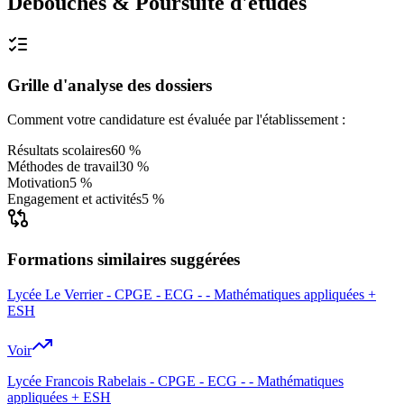
Débouchés & Poursuite d'études
Grille d'analyse des dossiers
Comment votre candidature est évaluée par l'établissement :
Résultats scolaires
60 %
Méthodes de travail
30 %
Motivation
5 %
Engagement et activités
5 %
Formations similaires suggérées
Lycée Le Verrier - CPGE - ECG - - Mathématiques appliquées +
ESH
Voir
Lycée Francois Rabelais - CPGE - ECG - - Mathématiques
appliquées + ESH