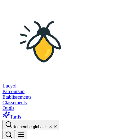
Lucyol
Parcoursup
Établissements
Classements
Outils
Tarifs
Recherche globale...
⌘
K