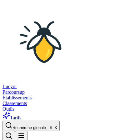
Lucyol
Parcoursup
Établissements
Classements
Outils
Tarifs
Recherche globale...
⌘
K