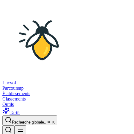
Lucyol
Parcoursup
Établissements
Classements
Outils
Tarifs
Recherche globale...
⌘
K