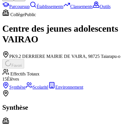
Parcoursup
Établissements
Classements
Outils
Collège
Public
Centre des jeunes adolescents
VAIRAO
PK9.2 DERRIERE MAIRIE DE VAIRA
,
98725
Taiarapu-o
Favori
Effectifs Totaux
15
Élèves
Synthèse
Scolarité
Environnement
Synthèse