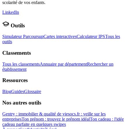
scolarité de vos enfants.
LinkedIn
Outils
Simulateur Parcoursup
Cartes interactives
Calculateur IPS
Tous les
outils
Classements
Tous les classements
Annuaire par département
Rechercher un
établissement
Ressources
Blog
Guides
Glossaire
Nos autres outils
Gentry : immobilier & qualité de vie
socs.fr : veille sur les
entreprises
Ton prénom : trouvez le prénom idéal
Ton cadeau : l'idée
cadeau parfaite en quelques swipes