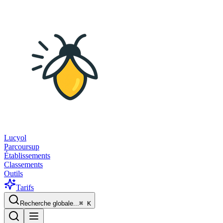
Lucyol
Parcoursup
Établissements
Classements
Outils
Tarifs
Recherche globale...
⌘
K