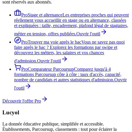
sont réservés aux abonnés.
Pro
Stage et alternance
Les entreprises proches qui peuvent
réellement vous accueillir en stage ou en alternance, classées
et expliquées : taille, encadrement, plafond légal de stagiaires,
métier en tension, offres publiées.
Ouvrir l'outil
Pro
Trouver ma voie après le bac
Vous ne savez pas quoi
faire après le bac ? Explorez les formations par swipe et
découvrez les métiers, les salaires et vos chances
d'admission.
Ouvrir l'outil
Pro
Comparateur Parcoursup
Comparez jusqu'à 4
formations Parcoursup côte à côte : taux d'accès, capacité,
nombre de candidats et autres statistiques d'admission.
Ouvrir
l'outil
Découvrir l'offre Pro
Lucyol
La donnée éducative publique, simplifiée et accessible.
Établissements, Parcoursup, classements : tout pour éclairer la