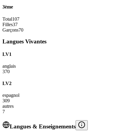
3ème
Total
107
Filles
37
Garçons
70
Langues Vivantes
LV1
anglais
370
LV2
espagnol
309
autres
7
Langues & Enseignements