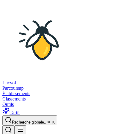
Lucyol
Parcoursup
Établissements
Classements
Outils
Tarifs
Recherche globale...
⌘
K