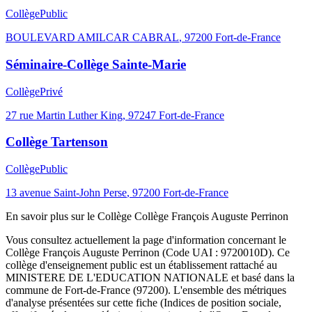
Collège
Public
BOULEVARD AMILCAR CABRAL
,
97200
Fort-de-France
Séminaire-Collège Sainte-Marie
Collège
Privé
27 rue Martin Luther King
,
97247
Fort-de-France
Collège Tartenson
Collège
Public
13 avenue Saint-John Perse
,
97200
Fort-de-France
En savoir plus sur le
Collège
Collège François Auguste Perrinon
Vous consultez actuellement la page d'information concernant le
Collège François Auguste Perrinon
(Code UAI :
9720010D
). Ce
collège
d'enseignement
public
est un établissement rattaché au
MINISTERE DE L'EDUCATION NATIONALE
et basé dans la
commune de
Fort-de-France
(
97200
). L'ensemble des métriques
d'analyse présentées sur cette fiche (Indices de position sociale,