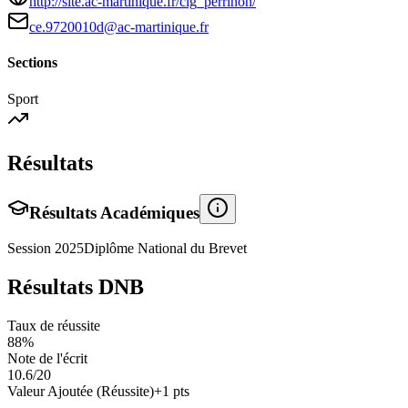
http://site.ac-martinique.fr/clg_perrinon/
ce.9720010d@ac-martinique.fr
Sections
Sport
Résultats
Résultats Académiques
Session
2025
Diplôme National du Brevet
Résultats DNB
Taux de réussite
88
%
Note de l'écrit
10.6
/20
Valeur Ajoutée (Réussite)
+
1
pts