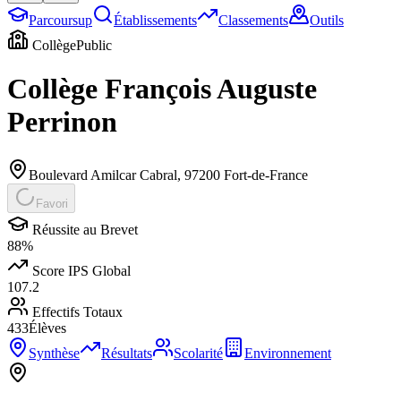
Parcoursup
Établissements
Classements
Outils
Collège
Public
Collège François Auguste
Perrinon
Boulevard Amilcar Cabral
,
97200
Fort-de-France
Favori
Réussite au Brevet
88
%
Score IPS Global
107.2
Effectifs Totaux
433
Élèves
Synthèse
Résultats
Scolarité
Environnement