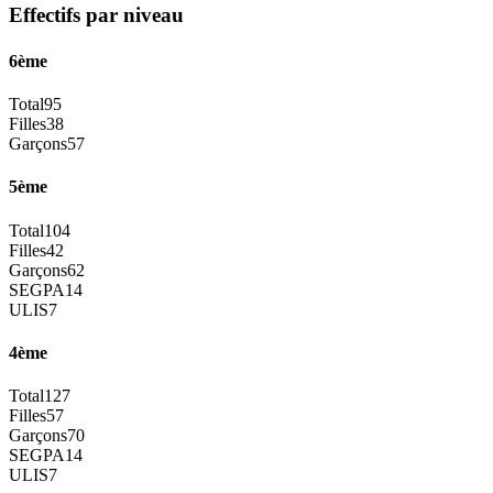
Effectifs par niveau
6ème
Total
95
Filles
38
Garçons
57
5ème
Total
104
Filles
42
Garçons
62
SEGPA
14
ULIS
7
4ème
Total
127
Filles
57
Garçons
70
SEGPA
14
ULIS
7