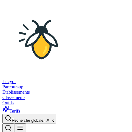
Lucyol
Parcoursup
Établissements
Classements
Outils
Tarifs
Recherche globale...
⌘
K