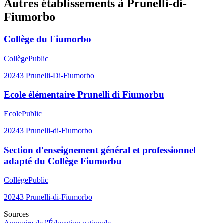
Autres établissements à
Prunelli-di-
Fiumorbo
Collège du Fiumorbo
Collège
Public
20243
Prunelli-Di-Fiumorbo
Ecole élémentaire Prunelli di Fiumorbu
Ecole
Public
20243
Prunelli-di-Fiumorbo
Section d'enseignement général et professionnel
adapté du Collège Fiumorbu
Collège
Public
20243
Prunelli-di-Fiumorbo
Sources
Annuaire de l'Éducation nationale