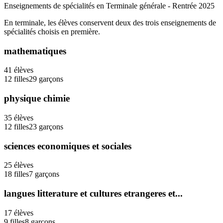
Enseignements de spécialités en Terminale générale - Rentrée
2025
En terminale, les élèves conservent deux des trois enseignements de
spécialités choisis en première.
mathematiques
41
élèves
12
filles
29
garçons
physique chimie
35
élèves
12
filles
23
garçons
sciences economiques et sociales
25
élèves
18
filles
7
garçons
langues litterature et cultures etrangeres et...
17
élèves
9
filles
8
garçons