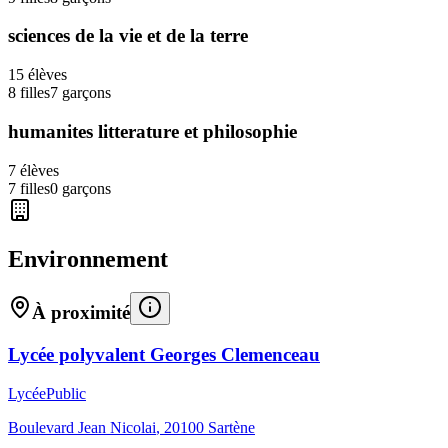
sciences de la vie et de la terre
15
élèves
8
filles
7
garçons
humanites litterature et philosophie
7
élèves
7
filles
0
garçons
Environnement
À proximité
Lycée polyvalent Georges Clemenceau
Lycée
Public
Boulevard Jean Nicolai
,
20100
Sartène