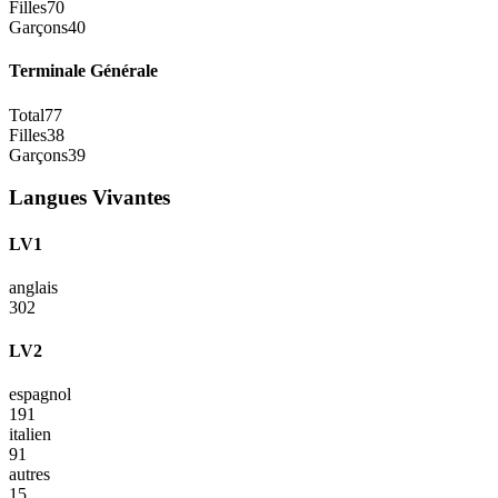
Filles
70
Garçons
40
Terminale Générale
Total
77
Filles
38
Garçons
39
Langues Vivantes
LV1
anglais
302
LV2
espagnol
191
italien
91
autres
15