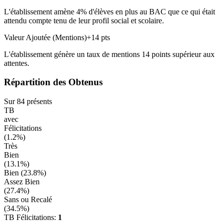
L'établissement amène
4
% d'élèves en
plus
au BAC que ce qui était
attendu compte tenu de leur profil social et scolaire.
Valeur Ajoutée (Mentions)
+
14
pts
L'établissement génère un taux de mentions
14
points
supérieur
aux
attentes.
Répartition des Obtenus
Sur
84
présents
TB
avec
Félicitations
(
1.2
%)
Très
Bien
(
13.1
%)
Bien (
23.8
%)
Assez Bien
(
27.4
%)
Sans ou Recalé
(
34.5
%)
TB Félicitations:
1