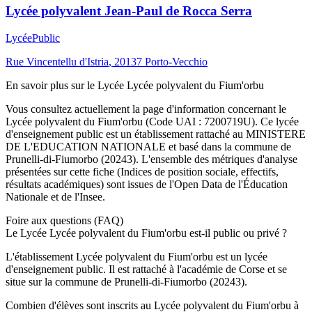
Lycée polyvalent Jean-Paul de Rocca Serra
Lycée
Public
Rue Vincentellu d'Istria
,
20137
Porto-Vecchio
En savoir plus sur le
Lycée
Lycée polyvalent du Fium'orbu
Vous consultez actuellement la page d'information concernant le
Lycée polyvalent du Fium'orbu
(Code UAI :
7200719U
). Ce
lycée
d'enseignement
public
est un établissement rattaché au
MINISTERE
DE L'EDUCATION NATIONALE
et basé dans la commune de
Prunelli-di-Fiumorbo
(
20243
). L'ensemble des métriques d'analyse
présentées sur cette fiche (Indices de position sociale, effectifs,
résultats académiques) sont issues de l'Open Data de l'Éducation
Nationale et de l'Insee.
Foire aux questions (FAQ)
Le Lycée Lycée polyvalent du Fium'orbu est-il public ou privé ?
L'établissement Lycée polyvalent du Fium'orbu est un lycée
d'enseignement public. Il est rattaché à l'académie de Corse et se
situe sur la commune de Prunelli-di-Fiumorbo (20243).
Combien d'élèves sont inscrits au Lycée polyvalent du Fium'orbu à