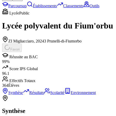
Parcoursup
Établissements
Classements
Outils
Lycée
Public
Lycée polyvalent du Fium'orbu
ZI Migliacciaro
,
20243
Prunelli-di-Fiumorbo
Favori
Réussite au BAC
99
%
Score IPS Global
96.1
Effectifs Totaux
364
Élèves
Synthèse
Résultats
Scolarité
Environnement
Synthèse