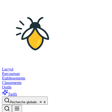
Lucyol
Parcoursup
Établissements
Classements
Outils
Tarifs
Recherche globale...
⌘
K