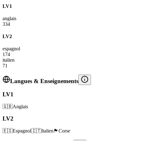
LV1
anglais
334
LV2
espagnol
174
italien
71
Langues & Enseignements
LV1
🇬🇧
Anglais
LV2
🇪🇸
Espagnol
🇮🇹
Italien
🏴
Corse