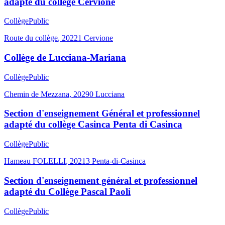
adapté du collège Cervione
Collège
Public
Route du collège
,
20221
Cervione
Collège de Lucciana-Mariana
Collège
Public
Chemin de Mezzana
,
20290
Lucciana
Section d'enseignement Général et professionnel
adapté du collège Casinca Penta di Casinca
Collège
Public
Hameau FOLELLI
,
20213
Penta-di-Casinca
Section d'enseignement général et professionnel
adapté du Collège Pascal Paoli
Collège
Public