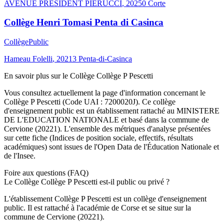
AVENUE PRESIDENT PIERUCCI
,
20250
Corte
Collège Henri Tomasi Penta di Casinca
Collège
Public
Hameau Folelli
,
20213
Penta-di-Casinca
En savoir plus sur le
Collège
Collège P Pescetti
Vous consultez actuellement la page d'information concernant le
Collège P Pescetti
(Code UAI :
7200020J
). Ce
collège
d'enseignement
public
est un établissement rattaché au
MINISTERE
DE L'EDUCATION NATIONALE
et basé dans la commune de
Cervione
(
20221
). L'ensemble des métriques d'analyse présentées
sur cette fiche (Indices de position sociale, effectifs, résultats
académiques) sont issues de l'Open Data de l'Éducation Nationale et
de l'Insee.
Foire aux questions (FAQ)
Le Collège Collège P Pescetti est-il public ou privé ?
L'établissement Collège P Pescetti est un collège d'enseignement
public. Il est rattaché à l'académie de Corse et se situe sur la
commune de Cervione (20221).