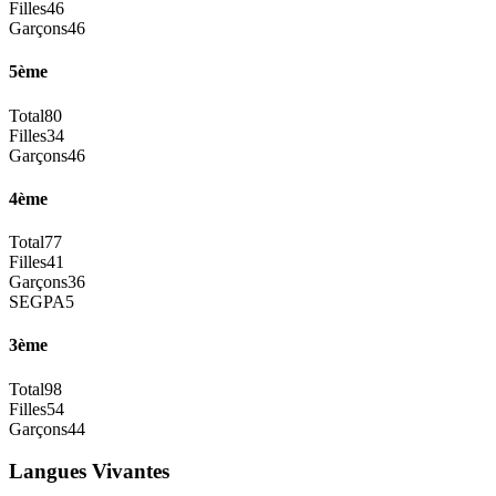
Filles
46
Garçons
46
5ème
Total
80
Filles
34
Garçons
46
4ème
Total
77
Filles
41
Garçons
36
SEGPA
5
3ème
Total
98
Filles
54
Garçons
44
Langues Vivantes