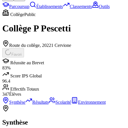
Parcoursup
Établissements
Classements
Outils
Collège
Public
Collège P Pescetti
Route du collège
,
20221
Cervione
Favori
Réussite au Brevet
83
%
Score IPS Global
96.4
Effectifs Totaux
347
Élèves
Synthèse
Résultats
Scolarité
Environnement
Synthèse