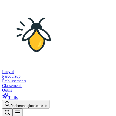
Lucyol
Parcoursup
Établissements
Classements
Outils
Tarifs
Recherche globale...
⌘
K