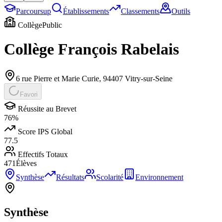
Parcoursup
Établissements
Classements
Outils
Collège
Public
Collège François Rabelais
6 rue Pierre et Marie Curie
,
94407
Vitry-sur-Seine
Favori
Réussite au Brevet
76
%
Score IPS Global
77.5
Effectifs Totaux
471
Élèves
Synthèse
Résultats
Scolarité
Environnement
Synthèse