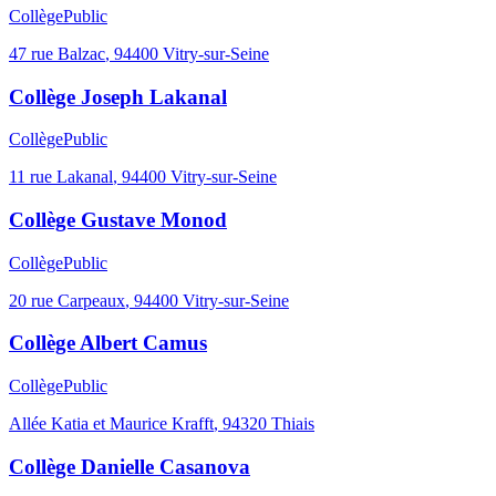
Collège
Public
47 rue Balzac
,
94400
Vitry-sur-Seine
Collège Joseph Lakanal
Collège
Public
11 rue Lakanal
,
94400
Vitry-sur-Seine
Collège Gustave Monod
Collège
Public
20 rue Carpeaux
,
94400
Vitry-sur-Seine
Collège Albert Camus
Collège
Public
Allée Katia et Maurice Krafft
,
94320
Thiais
Collège Danielle Casanova