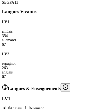
SEGPA
13
Langues Vivantes
LV1
anglais
354
allemand
67
LV2
espagnol
263
anglais
67
Langues & Enseignements
LV1
🇬🇧
Anglais
🇩🇪
Allemand