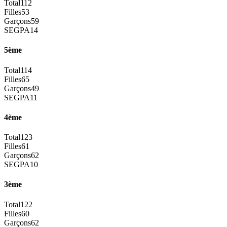
Total
112
Filles
53
Garçons
59
SEGPA
14
5ème
Total
114
Filles
65
Garçons
49
SEGPA
11
4ème
Total
123
Filles
61
Garçons
62
SEGPA
10
3ème
Total
122
Filles
60
Garçons
62