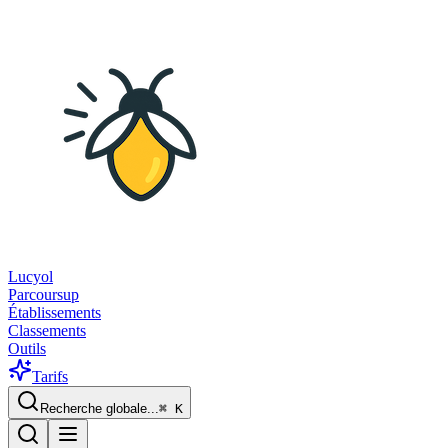
Lucyol
Parcoursup
Établissements
Classements
Outils
Tarifs
Recherche globale...
⌘
K