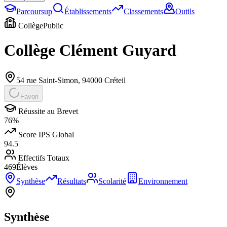
Parcoursup
Établissements
Classements
Outils
Collège
Public
Collège Clément Guyard
54 rue Saint-Simon
,
94000
Créteil
Favori
Réussite au Brevet
76
%
Score IPS Global
94.5
Effectifs Totaux
469
Élèves
Synthèse
Résultats
Scolarité
Environnement
Synthèse