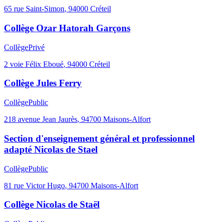
65 rue Saint-Simon
,
94000
Créteil
Collège Ozar Hatorah Garçons
Collège
Privé
2 voie Félix Eboué
,
94000
Créteil
Collège Jules Ferry
Collège
Public
218 avenue Jean Jaurès
,
94700
Maisons-Alfort
Section d'enseignement général et professionnel
adapté Nicolas de Stael
Collège
Public
81 rue Victor Hugo
,
94700
Maisons-Alfort
Collège Nicolas de Staël