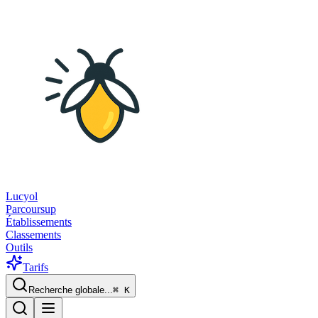
Lucyol
Parcoursup
Établissements
Classements
Outils
Tarifs
Recherche globale...
⌘
K