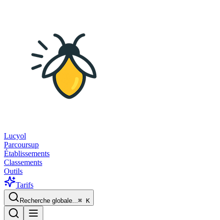
Lucyol
Parcoursup
Établissements
Classements
Outils
Tarifs
Recherche globale...
⌘
K