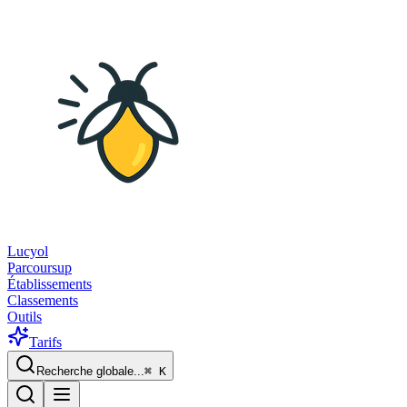
Lucyol
Parcoursup
Établissements
Classements
Outils
Tarifs
Recherche globale...
⌘
K