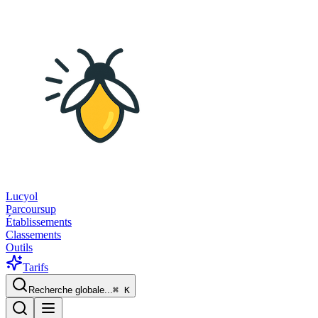
Lucyol
Parcoursup
Établissements
Classements
Outils
Tarifs
Recherche globale...
⌘
K