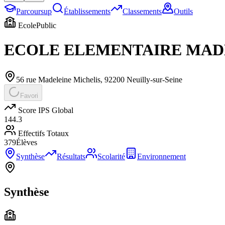
Parcoursup
Établissements
Classements
Outils
Ecole
Public
ECOLE ELEMENTAIRE MADE
56 rue Madeleine Michelis
,
92200
Neuilly-sur-Seine
Favori
Score IPS Global
144.3
Effectifs Totaux
379
Élèves
Synthèse
Résultats
Scolarité
Environnement
Synthèse