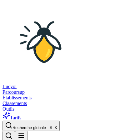
Lucyol
Parcoursup
Établissements
Classements
Outils
Tarifs
Recherche globale...
⌘
K