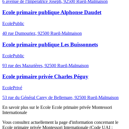
6 avenue de l'Imperatrice Joseph
,
92500
Rueil-Malmaison
Ecole primaire publique Alphonse Daudet
Ecole
Public
40 rue Dumouriez
,
92500
Rueil-Malmaison
Ecole primaire publique Les Buissonnets
Ecole
Public
93 rue des Mazurières
,
92500
Rueil-Malmaison
Ecole primaire privée Charles Péguy
Ecole
Privé
53 rue du Général Carey de Bellemare
,
92500
Rueil-Malmaison
En savoir plus sur le
Ecole
Ecole primaire privée Montessori
Internationale
Vous consultez actuellement la page d'information concernant le
Ecole primaire privée Montessori Internationale
(Code UAI :