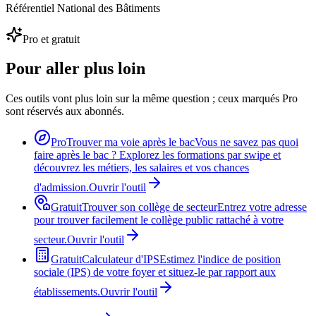
Référentiel National des Bâtiments
Pro et gratuit
Pour aller plus loin
Ces outils vont plus loin sur la même question ; ceux marqués Pro
sont réservés aux abonnés.
Pro
Trouver ma voie après le bac
Vous ne savez pas quoi
faire après le bac ? Explorez les formations par swipe et
découvrez les métiers, les salaires et vos chances
d'admission.
Ouvrir l'outil
Gratuit
Trouver son collège de secteur
Entrez votre adresse
pour trouver facilement le collège public rattaché à votre
secteur.
Ouvrir l'outil
Gratuit
Calculateur d'IPS
Estimez l'indice de position
sociale (IPS) de votre foyer et situez-le par rapport aux
établissements.
Ouvrir l'outil