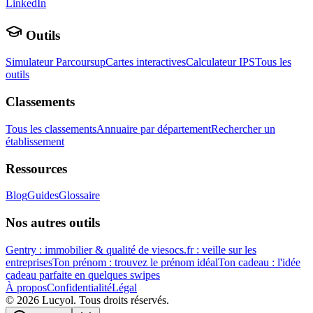
LinkedIn
Outils
Simulateur Parcoursup
Cartes interactives
Calculateur IPS
Tous les
outils
Classements
Tous les classements
Annuaire par département
Rechercher un
établissement
Ressources
Blog
Guides
Glossaire
Nos autres outils
Gentry : immobilier & qualité de vie
socs.fr : veille sur les
entreprises
Ton prénom : trouvez le prénom idéal
Ton cadeau : l'idée
cadeau parfaite en quelques swipes
À propos
Confidentialité
Légal
©
2026
Lucyol. Tous droits réservés.