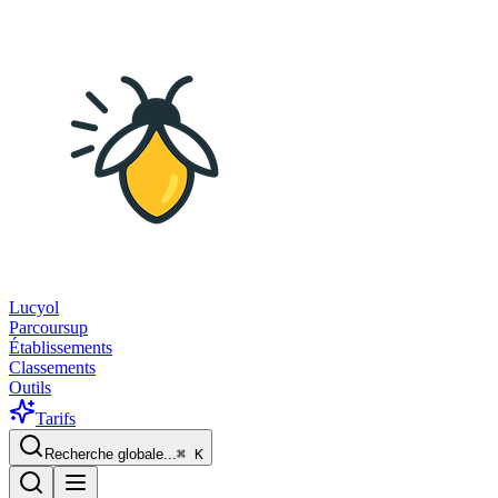
Lucyol
Parcoursup
Établissements
Classements
Outils
Tarifs
Recherche globale...
⌘
K