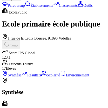
Parcoursup
Établissements
Classements
Outils
Ecole
Public
Ecole primaire école publique
1 rue de la Croix Boissee
,
91890
Videlles
Favori
Score IPS Global
123.1
Effectifs Totaux
17
Élèves
Synthèse
Résultats
Scolarité
Environnement
Synthèse