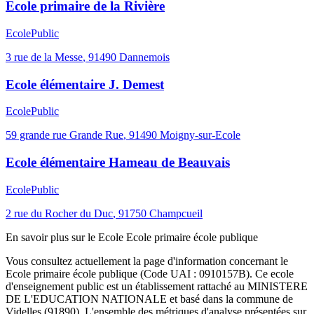
Ecole primaire de la Rivière
Ecole
Public
3 rue de la Messe
,
91490
Dannemois
Ecole élémentaire J. Demest
Ecole
Public
59 grande rue Grande Rue
,
91490
Moigny-sur-Ecole
Ecole élémentaire Hameau de Beauvais
Ecole
Public
2 rue du Rocher du Duc
,
91750
Champcueil
En savoir plus sur le
Ecole
Ecole primaire école publique
Vous consultez actuellement la page d'information concernant le
Ecole primaire école publique
(Code UAI :
0910157B
). Ce
ecole
d'enseignement
public
est un établissement rattaché au
MINISTERE
DE L'EDUCATION NATIONALE
et basé dans la commune de
Videlles
(
91890
). L'ensemble des métriques d'analyse présentées sur