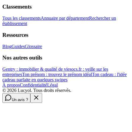
Classements
Tous les classements
Annuaire par département
Rechercher un
établissement
Ressources
Blog
Guides
Glossaire
Nos autres outils
Gentry : immobilier & qualité de vie
socs.fr : veille sur les
entreprises
Ton prénom : trouvez le prénom idéal
Ton cadeau : l'idée
cadeau parfaite en quelques swipes
À propos
Confidentialité
Légal
©
2026
Lucyol. Tous droits réservés.
Un avis ?