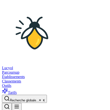
Lucyol
Parcoursup
Établissements
Classements
Outils
Tarifs
Recherche globale...
⌘
K