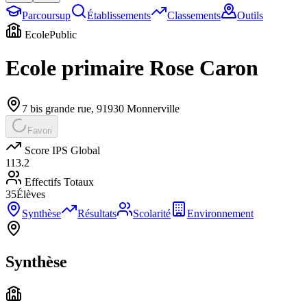
Parcoursup
Établissements
Classements
Outils
Ecole
Public
Ecole primaire Rose Caron
7 bis grande rue
,
91930
Monnerville
Favori
Score IPS Global
113.2
Effectifs Totaux
35
Élèves
Synthèse
Résultats
Scolarité
Environnement
Synthèse