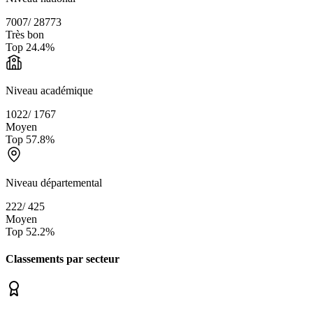
7007
/
28773
Très bon
Top
24.4
%
Niveau académique
1022
/
1767
Moyen
Top
57.8
%
Niveau départemental
222
/
425
Moyen
Top
52.2
%
Classements par secteur