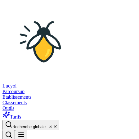
Lucyol
Parcoursup
Établissements
Classements
Outils
Tarifs
Recherche globale...
⌘
K