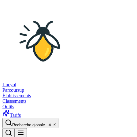
Lucyol
Parcoursup
Établissements
Classements
Outils
Tarifs
Recherche globale...
⌘
K