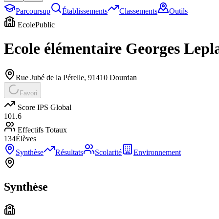
Parcoursup
Établissements
Classements
Outils
Ecole
Public
Ecole élémentaire Georges Lepl
Rue Jubé de la Pérelle
,
91410
Dourdan
Favori
Score IPS Global
101.6
Effectifs Totaux
134
Élèves
Synthèse
Résultats
Scolarité
Environnement
Synthèse