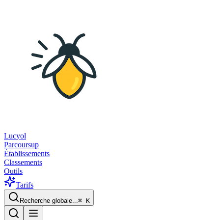
Lucyol
Parcoursup
Établissements
Classements
Outils
Tarifs
Recherche globale...
⌘
K