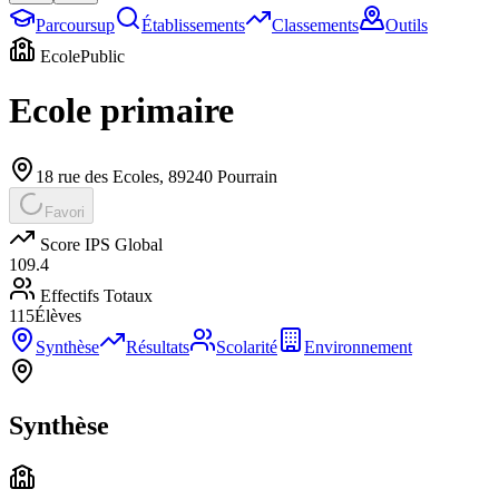
Parcoursup
Établissements
Classements
Outils
Ecole
Public
Ecole primaire
18 rue des Ecoles
,
89240
Pourrain
Favori
Score IPS Global
109.4
Effectifs Totaux
115
Élèves
Synthèse
Résultats
Scolarité
Environnement
Synthèse