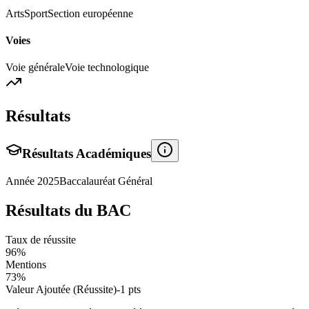
Arts
Sport
Section européenne
Voies
Voie générale
Voie technologique
Résultats
Résultats Académiques
Année
2025
Baccalauréat Général
Résultats du BAC
Taux de réussite
96
%
Mentions
73
%
Valeur Ajoutée (Réussite)
-1
pts