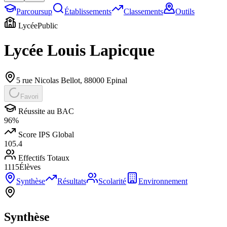
Parcoursup
Établissements
Classements
Outils
Lycée
Public
Lycée Louis Lapicque
5 rue Nicolas Bellot
,
88000
Epinal
Favori
Réussite au BAC
96
%
Score IPS Global
105.4
Effectifs Totaux
1115
Élèves
Synthèse
Résultats
Scolarité
Environnement
Synthèse