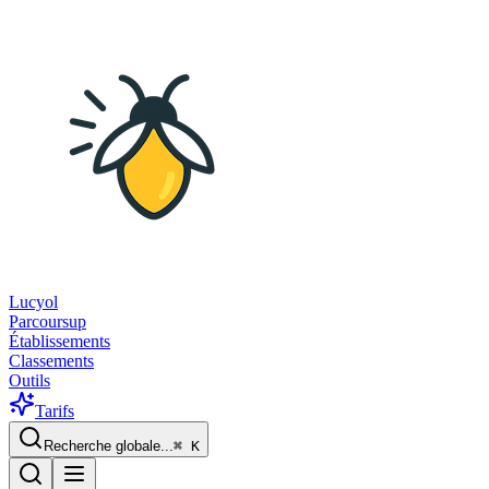
Lucyol
Parcoursup
Établissements
Classements
Outils
Tarifs
Recherche globale...
⌘
K