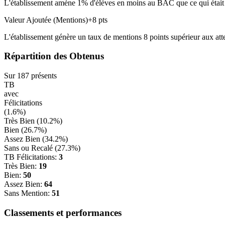
L'établissement amène
1
% d'élèves en
moins
au BAC que ce qui était a
Valeur Ajoutée (Mentions)
+
8
pts
L'établissement génère un taux de mentions
8
points
supérieur
aux att
Répartition des Obtenus
Sur
187
présents
TB
avec
Félicitations
(
1.6
%)
Très Bien (
10.2
%)
Bien (
26.7
%)
Assez Bien (
34.2
%)
Sans ou Recalé (
27.3
%)
TB Félicitations:
3
Très Bien:
19
Bien:
50
Assez Bien:
64
Sans Mention:
51
Classements et performances