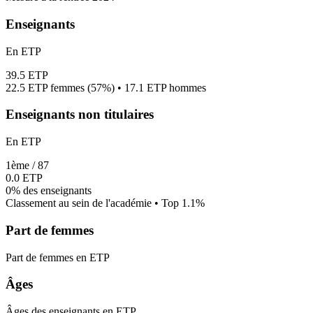
Enseignants
En ETP
39.5
ETP
22.5
ETP femmes (
57%
) •
17.1
ETP hommes
Enseignants non titulaires
En ETP
1
ème /
87
0.0
ETP
0%
des enseignants
Classement au sein de l'académie • Top
1.1
%
Part de femmes
Part de femmes en ETP
Âges
Âges des enseignants en ETP