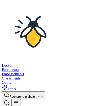
Lucyol
Parcoursup
Établissements
Classements
Outils
Tarifs
Recherche globale...
⌘
K