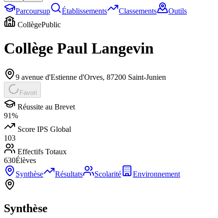
Parcoursup
Établissements
Classements
Outils
Collège
Public
Collège Paul Langevin
9 avenue d'Estienne d'Orves
,
87200
Saint-Junien
Favori
Réussite au Brevet
91
%
Score IPS Global
103
Effectifs Totaux
630
Élèves
Synthèse
Résultats
Scolarité
Environnement
Synthèse