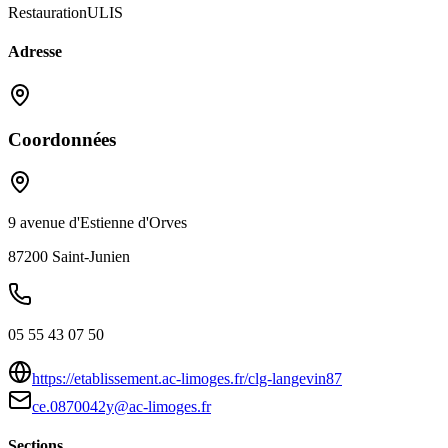
Restauration
ULIS
Adresse
Coordonnées
9 avenue d'Estienne d'Orves
87200
Saint-Junien
05 55 43 07 50
https://etablissement.ac-limoges.fr/clg-langevin87
ce.0870042y@ac-limoges.fr
Sections