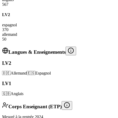
567
LV2
espagnol
370
allemand
50
Langues & Enseignements
LV2
🇩🇪
Allemand
🇪🇸
Espagnol
LV1
🇬🇧
Anglais
Corps Enseignant (ETP)
Mesuré à la rentrée 2024