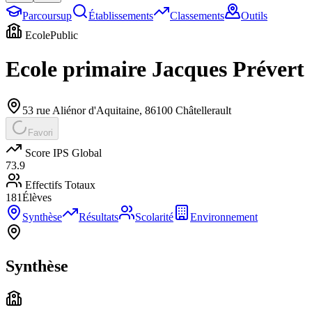
Parcoursup
Établissements
Classements
Outils
Ecole
Public
Ecole primaire Jacques Prévert
53 rue Aliénor d'Aquitaine
,
86100
Châtellerault
Favori
Score IPS Global
73.9
Effectifs Totaux
181
Élèves
Synthèse
Résultats
Scolarité
Environnement
Synthèse