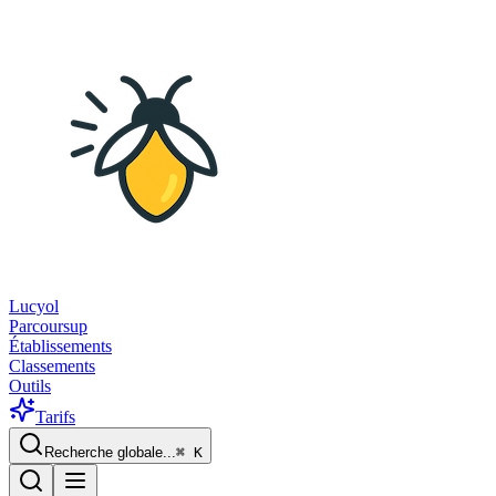
Lucyol
Parcoursup
Établissements
Classements
Outils
Tarifs
Recherche globale...
⌘
K