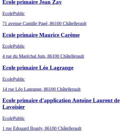
Ecole primaire Jean Zay
Ecole
Public
71 avenue Camille Pagé
,
86100
Châtellerault
Ecole primaire Maurice Carème
Ecole
Public
4 rue du Maréchal Juin
,
86100
Châtellerault
Ecole primaire Léo Lagrange
Ecole
Public
14 rue Léo Lagrange
,
86100
Châtellerault
Ecole primaire d'application Antoine Laurent de
Lavoisier
Ecole
Public
1 rue Edouard Branly
,
86100
Châtellerault