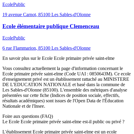
Ecole
Public
19 avenue Carnot
,
85100
Les Sables-d'Olonne
Ecole élémentaire publique Clemenceau
Ecole
Public
6 rue Flammarion
,
85100
Les Sables-d'Olonne
En savoir plus sur le
Ecole
Ecole primaire privée saint-elme
Vous consultez actuellement la page d'information concernant le
Ecole primaire privée saint-elme
(Code UAI :
0850643M
). Ce
ecole
d'enseignement
privé
est un établissement rattaché au
MINISTERE
DE L'EDUCATION NATIONALE
et basé dans la commune de
Les Sables-d'Olonne
(
85100
). L'ensemble des métriques d'analyse
présentées sur cette fiche (Indices de position sociale, effectifs,
résultats académiques) sont issues de l'Open Data de l'Éducation
Nationale et de l'Insee.
Foire aux questions (FAQ)
Le Ecole Ecole primaire privée saint-elme est-il public ou privé ?
L'établissement Ecole primaire privée saint-elme est un ecole