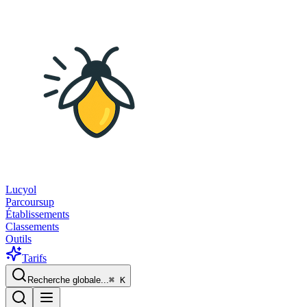
Lucyol
Parcoursup
Établissements
Classements
Outils
Tarifs
Recherche globale...
⌘
K