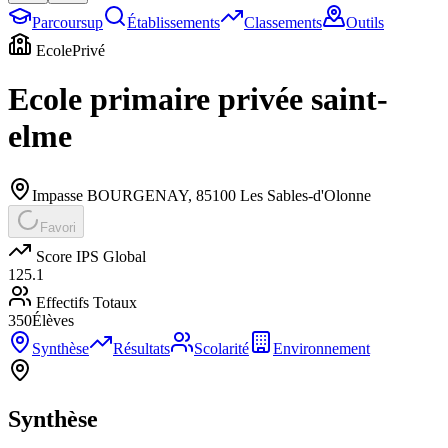
Parcoursup
Établissements
Classements
Outils
Ecole
Privé
Ecole primaire privée saint-
elme
Impasse BOURGENAY
,
85100
Les Sables-d'Olonne
Favori
Score IPS Global
125.1
Effectifs Totaux
350
Élèves
Synthèse
Résultats
Scolarité
Environnement
Synthèse