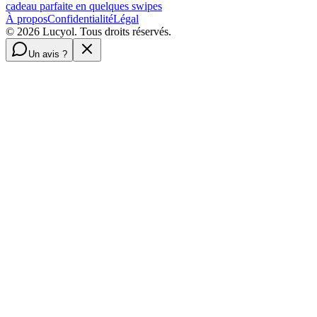
cadeau parfaite en quelques swipes
À propos
Confidentialité
Légal
©
2026
Lucyol. Tous droits réservés.
Un avis ?