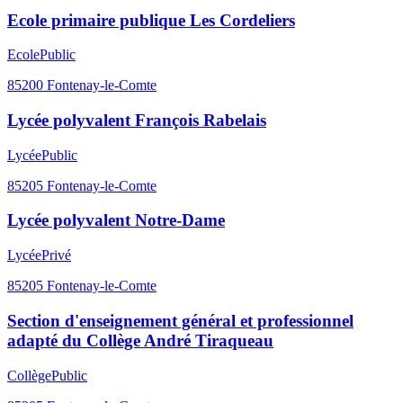
Ecole primaire publique Les Cordeliers
Ecole
Public
85200
Fontenay-le-Comte
Lycée polyvalent François Rabelais
Lycée
Public
85205
Fontenay-le-Comte
Lycée polyvalent Notre-Dame
Lycée
Privé
85205
Fontenay-le-Comte
Section d'enseignement général et professionnel
adapté du Collège André Tiraqueau
Collège
Public