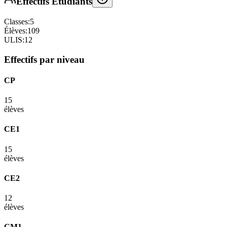
Effectifs Étudiants
Classes:
5
Élèves:
109
ULIS:
12
Effectifs par niveau
CP
15
élèves
CE1
15
élèves
CE2
12
élèves
CM1