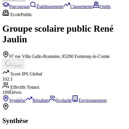
Parcoursup
Établissements
Classements
Outils
Ecole
Public
Groupe scolaire public René
Jaulin
97 rue Villa Gallo-Romaine
,
85200
Fontenay-le-Comte
Favori
Score IPS Global
102.1
Effectifs Totaux
109
Élèves
Synthèse
Résultats
Scolarité
Environnement
Synthèse