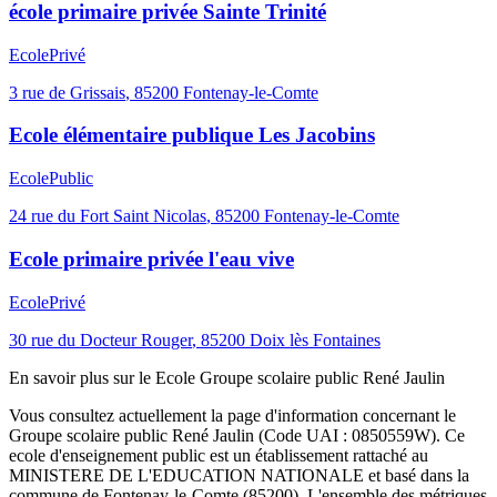
école primaire privée Sainte Trinité
Ecole
Privé
3 rue de Grissais
,
85200
Fontenay-le-Comte
Ecole élémentaire publique Les Jacobins
Ecole
Public
24 rue du Fort Saint Nicolas
,
85200
Fontenay-le-Comte
Ecole primaire privée l'eau vive
Ecole
Privé
30 rue du Docteur Rouger
,
85200
Doix lès Fontaines
En savoir plus sur le
Ecole
Groupe scolaire public René Jaulin
Vous consultez actuellement la page d'information concernant le
Groupe scolaire public René Jaulin
(Code UAI :
0850559W
). Ce
ecole
d'enseignement
public
est un établissement rattaché au
MINISTERE DE L'EDUCATION NATIONALE
et basé dans la
commune de
Fontenay-le-Comte
(
85200
). L'ensemble des métriques