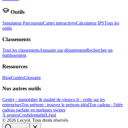
Outils
Simulateur Parcoursup
Cartes interactives
Calculateur IPS
Tous les
outils
Classements
Tous les classements
Annuaire par département
Rechercher un
établissement
Ressources
Blog
Guides
Glossaire
Nos autres outils
Gentry : immobilier & qualité de vie
socs.fr : veille sur les
entreprises
Ton prénom : trouvez le prénom idéal
Ton cadeau : l'idée
cadeau parfaite en quelques swipes
À propos
Confidentialité
Légal
©
2026
Lucyol. Tous droits réservés.