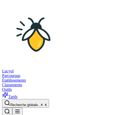
Lucyol
Parcoursup
Établissements
Classements
Outils
Tarifs
Recherche globale...
⌘
K