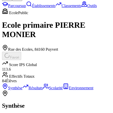
Parcoursup
Établissements
Classements
Outils
Ecole
Public
Ecole primaire PIERRE
MONIER
Rue des Ecoles
,
84160
Puyvert
Favori
Score IPS Global
113.6
Effectifs Totaux
84
Élèves
Synthèse
Résultats
Scolarité
Environnement
Synthèse