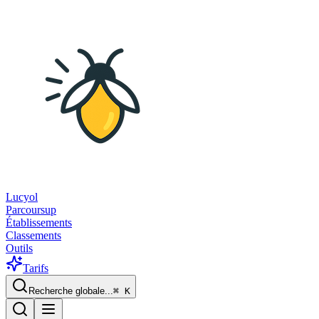
Lucyol
Parcoursup
Établissements
Classements
Outils
Tarifs
Recherche globale...
⌘
K