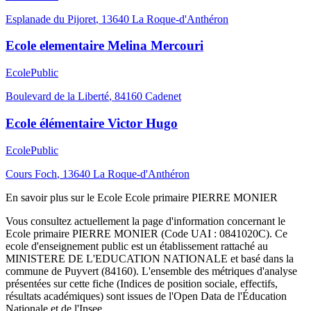
Esplanade du Pijoret
,
13640
La Roque-d'Anthéron
Ecole elementaire Melina Mercouri
Ecole
Public
Boulevard de la Liberté
,
84160
Cadenet
Ecole élémentaire Victor Hugo
Ecole
Public
Cours Foch
,
13640
La Roque-d'Anthéron
En savoir plus sur le
Ecole
Ecole primaire PIERRE MONIER
Vous consultez actuellement la page d'information concernant le
Ecole primaire PIERRE MONIER
(Code UAI :
0841020C
). Ce
ecole
d'enseignement
public
est un établissement rattaché au
MINISTERE DE L'EDUCATION NATIONALE
et basé dans la
commune de
Puyvert
(
84160
). L'ensemble des métriques d'analyse
présentées sur cette fiche (Indices de position sociale, effectifs,
résultats académiques) sont issues de l'Open Data de l'Éducation
Nationale et de l'Insee.