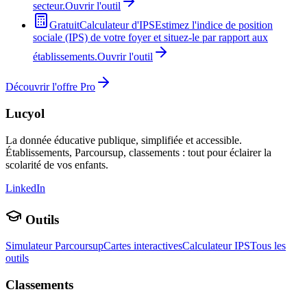
secteur.
Ouvrir l'outil
Gratuit
Calculateur d'IPS
Estimez l'indice de position
sociale (IPS) de votre foyer et situez-le par rapport aux
établissements.
Ouvrir l'outil
Découvrir l'offre Pro
Lucyol
La donnée éducative publique, simplifiée et accessible.
Établissements, Parcoursup, classements : tout pour éclairer la
scolarité de vos enfants.
LinkedIn
Outils
Simulateur Parcoursup
Cartes interactives
Calculateur IPS
Tous les
outils
Classements