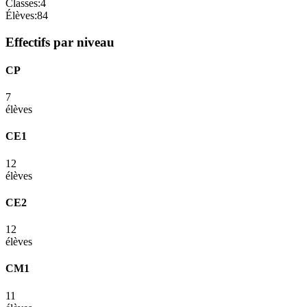
Classes:
4
Élèves:
84
Effectifs par niveau
CP
7
élèves
CE1
12
élèves
CE2
12
élèves
CM1
11