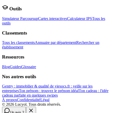
Outils
Simulateur Parcoursup
Cartes interactives
Calculateur IPS
Tous les
outils
Classements
Tous les classements
Annuaire par département
Rechercher un
établissement
Ressources
Blog
Guides
Glossaire
Nos autres outils
Gentry : immobilier & qualité de vie
socs.fr : veille sur les
entreprises
Ton prénom : trouvez le prénom idéal
Ton cadeau : l'idée
cadeau parfaite en quelques swipes
À propos
Confidentialité
Légal
©
2026
Lucyol. Tous droits réservés.
Un avis ?