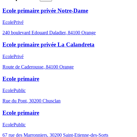
Ecole primaire privée Notre-Dame
Ecole
Privé
240 boulevard Edouard Daladier
,
84100
Orange
Ecole primaire privée La Calandreta
Ecole
Privé
Route de Caderousse
,
84100
Orange
Ecole primaire
Ecole
Public
Rue du Pont
,
30200
Chusclan
Ecole primaire
Ecole
Public
67 rue des Marronniers
,
30200
Saint-Etienne-des-Sorts