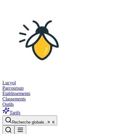
Lucyol
Parcoursup
Établissements
Classements
Outils
Tarifs
Recherche globale...
⌘
K