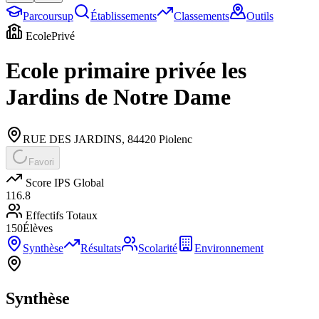
Parcoursup
Établissements
Classements
Outils
Ecole
Privé
Ecole primaire privée les
Jardins de Notre Dame
RUE DES JARDINS
,
84420
Piolenc
Favori
Score IPS Global
116.8
Effectifs Totaux
150
Élèves
Synthèse
Résultats
Scolarité
Environnement
Synthèse