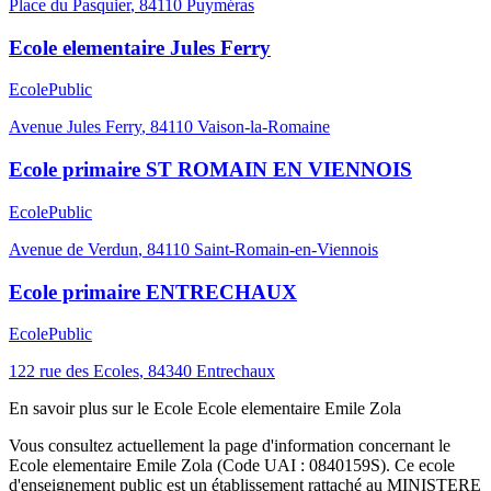
Place du Pasquier
,
84110
Puyméras
Ecole elementaire Jules Ferry
Ecole
Public
Avenue Jules Ferry
,
84110
Vaison-la-Romaine
Ecole primaire ST ROMAIN EN VIENNOIS
Ecole
Public
Avenue de Verdun
,
84110
Saint-Romain-en-Viennois
Ecole primaire ENTRECHAUX
Ecole
Public
122 rue des Ecoles
,
84340
Entrechaux
En savoir plus sur le
Ecole
Ecole elementaire Emile Zola
Vous consultez actuellement la page d'information concernant le
Ecole elementaire Emile Zola
(Code UAI :
0840159S
). Ce
ecole
d'enseignement
public
est un établissement rattaché au
MINISTERE