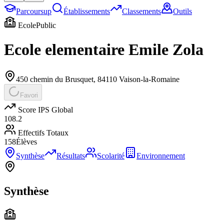
Parcoursup
Établissements
Classements
Outils
Ecole
Public
Ecole elementaire Emile Zola
450 chemin du Brusquet
,
84110
Vaison-la-Romaine
Favori
Score IPS Global
108.2
Effectifs Totaux
158
Élèves
Synthèse
Résultats
Scolarité
Environnement
Synthèse