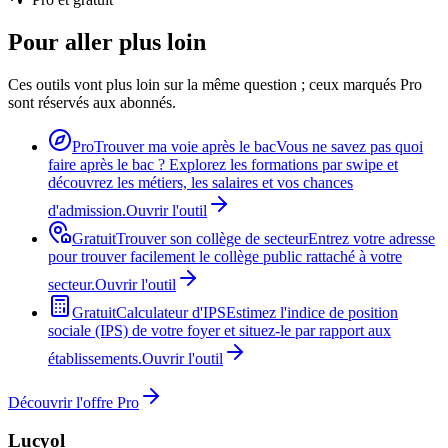
Pour aller plus loin
Ces outils vont plus loin sur la même question ; ceux marqués Pro
sont réservés aux abonnés.
Pro
Trouver ma voie après le bac
Vous ne savez pas quoi
faire après le bac ? Explorez les formations par swipe et
découvrez les métiers, les salaires et vos chances
d'admission.
Ouvrir l'outil
Gratuit
Trouver son collège de secteur
Entrez votre adresse
pour trouver facilement le collège public rattaché à votre
secteur.
Ouvrir l'outil
Gratuit
Calculateur d'IPS
Estimez l'indice de position
sociale (IPS) de votre foyer et situez-le par rapport aux
établissements.
Ouvrir l'outil
Découvrir l'offre Pro
Lucyol