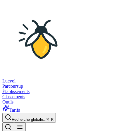
Lucyol
Parcoursup
Établissements
Classements
Outils
Tarifs
Recherche globale...
⌘
K