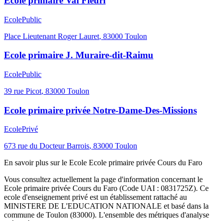
Ecole primaire Val Fleuri
Ecole
Public
Place Lieutenant Roger Lauret
,
83000
Toulon
Ecole primaire J. Muraire-dit-Raimu
Ecole
Public
39 rue Picot
,
83000
Toulon
Ecole primaire privée Notre-Dame-Des-Missions
Ecole
Privé
673 rue du Docteur Barrois
,
83000
Toulon
En savoir plus sur le
Ecole
Ecole primaire privée Cours du Faro
Vous consultez actuellement la page d'information concernant le
Ecole primaire privée Cours du Faro
(Code UAI :
0831725Z
). Ce
ecole
d'enseignement
privé
est un établissement rattaché au
MINISTERE DE L'EDUCATION NATIONALE
et basé dans la
commune de
Toulon
(
83000
). L'ensemble des métriques d'analyse