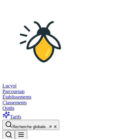
Lucyol
Parcoursup
Établissements
Classements
Outils
Tarifs
Recherche globale...
⌘
K