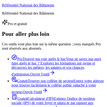
Référentiel National des Bâtiments
Référentiel National des Bâtiments
Pro et gratuit
Pour aller plus loin
Ces outils vont plus loin sur la même question ; ceux marqués Pro
sont réservés aux abonnés.
Pro
Trouver ma voie après le bac
Vous ne savez pas quoi
faire après le bac ? Explorez les formations par swipe et
découvrez les métiers, les salaires et vos chances
d'admission.
Ouvrir l'outil
Gratuit
Trouver son collège de secteur
Entrez votre adresse
pour trouver facilement le collège public rattaché à votre
secteur.
Ouvrir l'outil
Gratuit
Calculateur d'IPS
Estimez l'indice de position
sociale (IPS) de votre foyer et situez-le par rapport aux