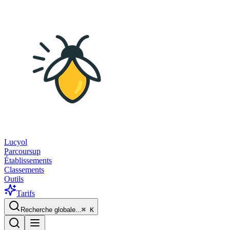
Lucyol
Parcoursup
Établissements
Classements
Outils
Tarifs
Recherche globale...
⌘
K