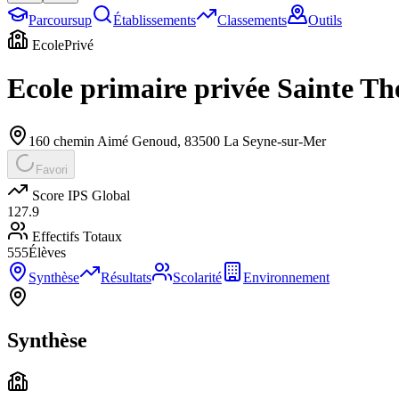
Parcoursup
Établissements
Classements
Outils
Ecole
Privé
Ecole primaire privée Sainte Th
160 chemin Aimé Genoud
,
83500
La Seyne-sur-Mer
Favori
Score IPS Global
127.9
Effectifs Totaux
555
Élèves
Synthèse
Résultats
Scolarité
Environnement
Synthèse