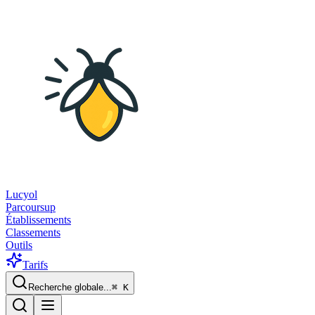
Lucyol
Parcoursup
Établissements
Classements
Outils
Tarifs
Recherche globale...
⌘
K