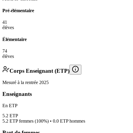
Pré-élémentaire
41
élèves
Élémentaire
74
élèves
Corps Enseignant (ETP)
Mesuré à la rentrée 2025
Enseignants
En ETP
5.2
ETP
5.2
ETP femmes (
100%
) •
0.0
ETP hommes
Part de femmes