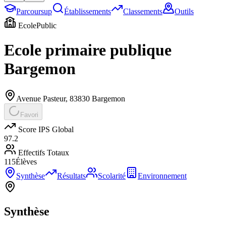
Parcoursup
Établissements
Classements
Outils
Ecole
Public
Ecole primaire publique
Bargemon
Avenue Pasteur
,
83830
Bargemon
Favori
Score IPS Global
97.2
Effectifs Totaux
115
Élèves
Synthèse
Résultats
Scolarité
Environnement
Synthèse