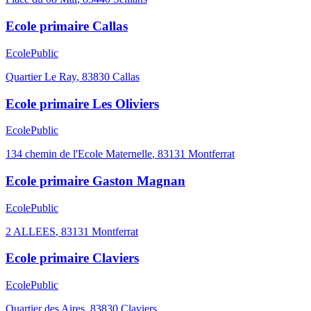
Ecole primaire Callas
Ecole
Public
Quartier Le Ray
,
83830
Callas
Ecole primaire Les Oliviers
Ecole
Public
134 chemin de l'Ecole Maternelle
,
83131
Montferrat
Ecole primaire Gaston Magnan
Ecole
Public
2 ALLEES
,
83131
Montferrat
Ecole primaire Claviers
Ecole
Public
Quartier des Aires
,
83830
Claviers