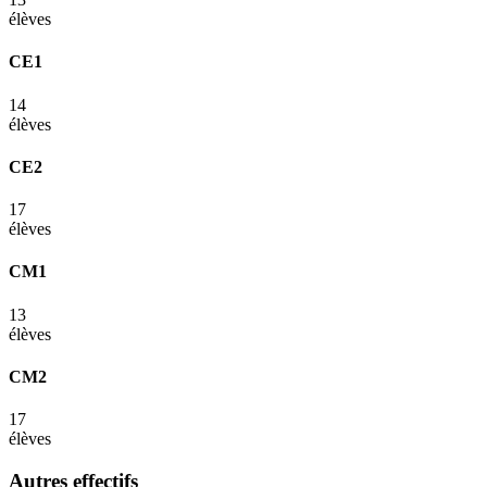
élèves
CE1
14
élèves
CE2
17
élèves
CM1
13
élèves
CM2
17
élèves
Autres effectifs