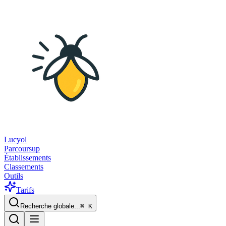
Lucyol
Parcoursup
Établissements
Classements
Outils
Tarifs
Recherche globale...
⌘
K