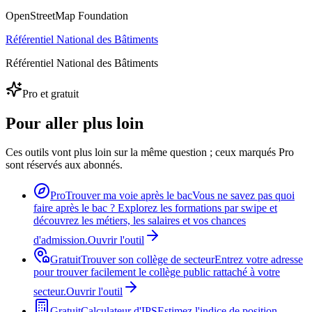
OpenStreetMap Foundation
Référentiel National des Bâtiments
Référentiel National des Bâtiments
Pro et gratuit
Pour aller plus loin
Ces outils vont plus loin sur la même question ; ceux marqués Pro
sont réservés aux abonnés.
Pro
Trouver ma voie après le bac
Vous ne savez pas quoi
faire après le bac ? Explorez les formations par swipe et
découvrez les métiers, les salaires et vos chances
d'admission.
Ouvrir l'outil
Gratuit
Trouver son collège de secteur
Entrez votre adresse
pour trouver facilement le collège public rattaché à votre
secteur.
Ouvrir l'outil
Gratuit
Calculateur d'IPS
Estimez l'indice de position