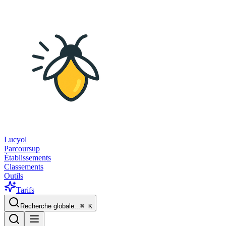
Lucyol
Parcoursup
Établissements
Classements
Outils
Tarifs
Recherche globale...
⌘
K