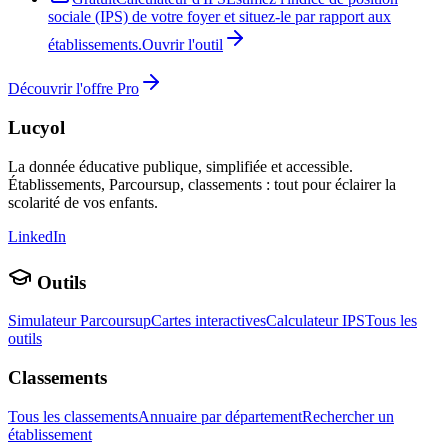
sociale (IPS) de votre foyer et situez-le par rapport aux
établissements.
Ouvrir l'outil
Découvrir l'offre Pro
Lucyol
La donnée éducative publique, simplifiée et accessible.
Établissements, Parcoursup, classements : tout pour éclairer la
scolarité de vos enfants.
LinkedIn
Outils
Simulateur Parcoursup
Cartes interactives
Calculateur IPS
Tous les
outils
Classements
Tous les classements
Annuaire par département
Rechercher un
établissement