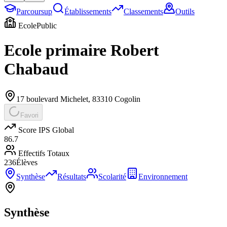
Parcoursup
Établissements
Classements
Outils
Ecole
Public
Ecole primaire Robert
Chabaud
17 boulevard Michelet
,
83310
Cogolin
Favori
Score IPS Global
86.7
Effectifs Totaux
236
Élèves
Synthèse
Résultats
Scolarité
Environnement
Synthèse