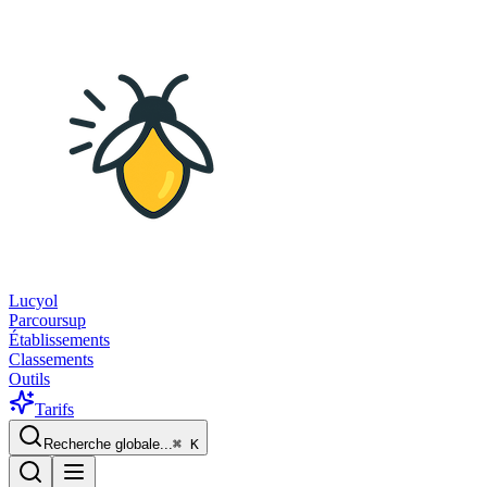
Lucyol
Parcoursup
Établissements
Classements
Outils
Tarifs
Recherche globale...
⌘
K