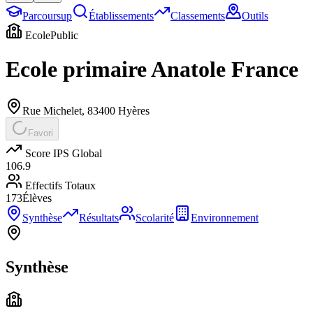
Parcoursup
Établissements
Classements
Outils
Ecole
Public
Ecole primaire Anatole France
Rue Michelet
,
83400
Hyères
Favori
Score IPS Global
106.9
Effectifs Totaux
173
Élèves
Synthèse
Résultats
Scolarité
Environnement
Synthèse