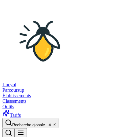
Lucyol
Parcoursup
Établissements
Classements
Outils
Tarifs
Recherche globale...
⌘
K