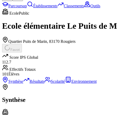
Parcoursup
Établissements
Classements
Outils
Ecole
Public
Ecole élémentaire Le Puits de 
Quartier Puits de Marin
,
83170
Rougiers
Favori
Score IPS Global
112.7
Effectifs Totaux
101
Élèves
Synthèse
Résultats
Scolarité
Environnement
Synthèse