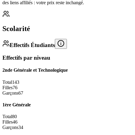
des liens affiliés : votre prix reste inchangé.
Scolarité
Effectifs Étudiants
Effectifs par niveau
2nde Générale et Technologique
Total
143
Filles
76
Garçons
67
1ère Générale
Total
80
Filles
46
Garçons
34