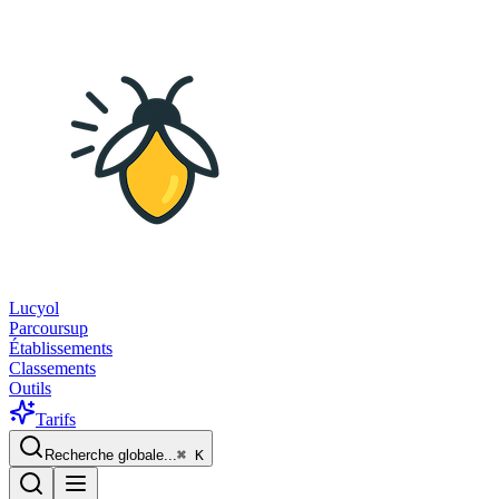
Lucyol
Parcoursup
Établissements
Classements
Outils
Tarifs
Recherche globale...
⌘
K