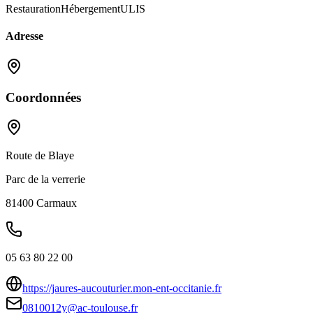
Restauration
Hébergement
ULIS
Adresse
Coordonnées
Route de Blaye
Parc de la verrerie
81400
Carmaux
05 63 80 22 00
https://jaures-aucouturier.mon-ent-occitanie.fr
0810012y@ac-toulouse.fr