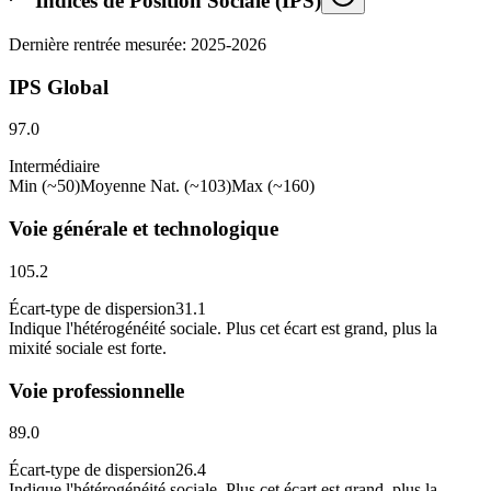
Indices de Position Sociale (IPS)
Dernière rentrée mesurée: 2025-2026
IPS Global
97.0
Intermédiaire
Min (~50)
Moyenne Nat. (~103)
Max (~160)
Voie générale et technologique
105.2
Écart-type de dispersion
31.1
Indique l
'
hétérogénéité sociale. Plus cet écart est grand, plus la
mixité sociale est forte.
Voie professionnelle
89.0
Écart-type de dispersion
26.4
Indique l
'
hétérogénéité sociale. Plus cet écart est grand, plus la