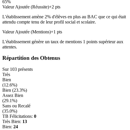
65
%
Valeur Ajoutée (Réussite)
+
2
pts
L'établissement amène
2
% d'élèves en
plus
au BAC que ce qui était
attendu compte tenu de leur profil social et scolaire.
Valeur Ajoutée (Mentions)
+
1
pts
L'établissement génère un taux de mentions
1
points
supérieur
aux
attentes.
Répartition des Obtenus
Sur
103
présents
Très
Bien
(
12.6
%)
Bien (
23.3
%)
Assez Bien
(
29.1
%)
Sans ou Recalé
(
35.0
%)
TB Félicitations:
0
Très Bien:
13
Bien:
24