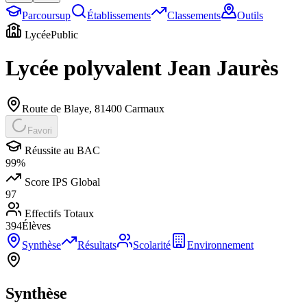
Parcoursup
Établissements
Classements
Outils
Lycée
Public
Lycée polyvalent Jean Jaurès
Route de Blaye
,
81400
Carmaux
Favori
Réussite au BAC
99
%
Score IPS Global
97
Effectifs Totaux
394
Élèves
Synthèse
Résultats
Scolarité
Environnement
Synthèse