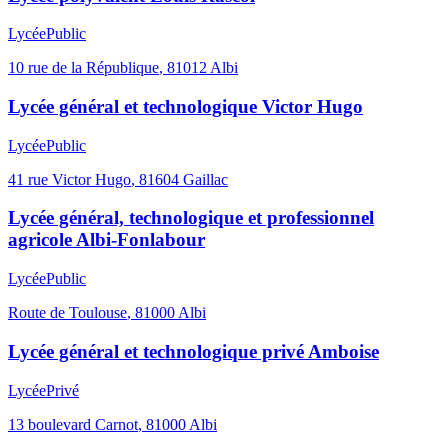
Lycée
Public
10 rue de la République
,
81012
Albi
Lycée général et technologique Victor Hugo
Lycée
Public
41 rue Victor Hugo
,
81604
Gaillac
Lycée général, technologique et professionnel
agricole Albi-Fonlabour
Lycée
Public
Route de Toulouse
,
81000
Albi
Lycée général et technologique privé Amboise
Lycée
Privé
13 boulevard Carnot
,
81000
Albi