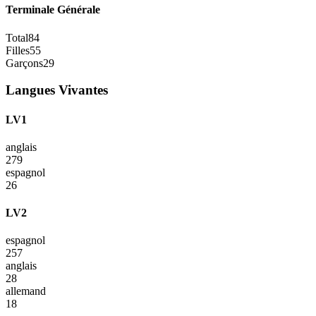
Terminale Générale
Total
84
Filles
55
Garçons
29
Langues Vivantes
LV1
anglais
279
espagnol
26
LV2
espagnol
257
anglais
28
allemand
18