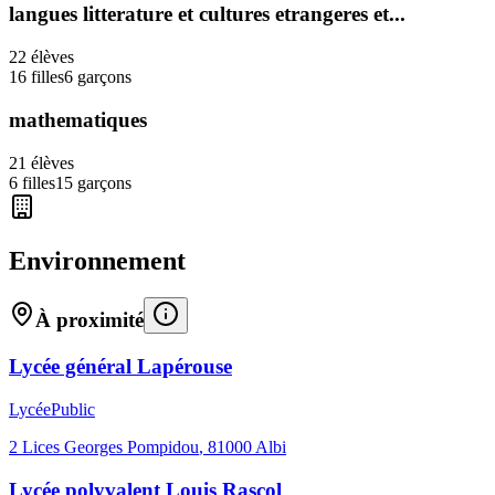
langues litterature et cultures etrangeres et...
22
élèves
16
filles
6
garçons
mathematiques
21
élèves
6
filles
15
garçons
Environnement
À proximité
Lycée général Lapérouse
Lycée
Public
2 Lices Georges Pompidou
,
81000
Albi
Lycée polyvalent Louis Rascol