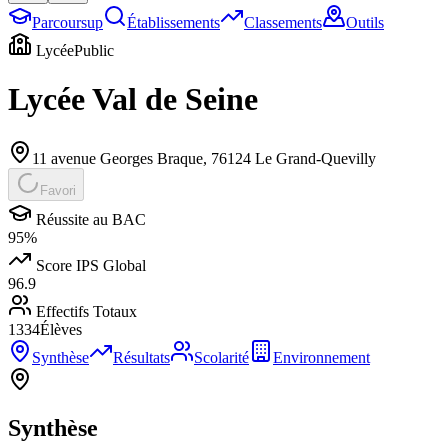
Parcoursup
Établissements
Classements
Outils
Lycée
Public
Lycée Val de Seine
11 avenue Georges Braque
,
76124
Le Grand-Quevilly
Favori
Réussite au BAC
95
%
Score IPS Global
96.9
Effectifs Totaux
1334
Élèves
Synthèse
Résultats
Scolarité
Environnement
Synthèse