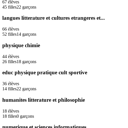
67
élèves
45
filles
22
garçons
langues litterature et cultures etrangeres et...
66
élèves
52
filles
14
garçons
physique chimie
44
élèves
26
filles
18
garçons
educ physique pratique cult sportive
36
élèves
14
filles
22
garçons
humanites litterature et philosophie
18
élèves
18
filles
0
garçons
numerique et sciences informatiques