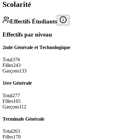
Scolarité
Effectifs Étudiants
Effectifs par niveau
2nde Générale et Technologique
Total
376
Filles
243
Garçons
133
1ère Générale
Total
277
Filles
165
Garçons
112
Terminale Générale
Total
263
Filles
170