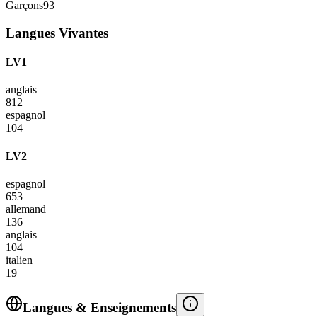
Garçons
93
Langues Vivantes
LV1
anglais
812
espagnol
104
LV2
espagnol
653
allemand
136
anglais
104
italien
19
Langues & Enseignements