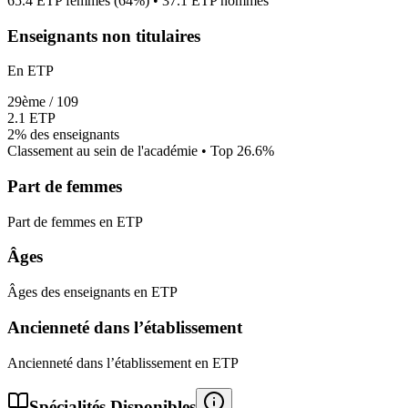
65.4
ETP femmes (
64%
) •
37.1
ETP hommes
Enseignants non titulaires
En ETP
29
ème /
109
2.1
ETP
2%
des enseignants
Classement au sein de l'académie • Top
26.6
%
Part de femmes
Part de femmes en ETP
Âges
Âges des enseignants en ETP
Ancienneté dans l’établissement
Ancienneté dans l’établissement en ETP
Spécialités Disponibles