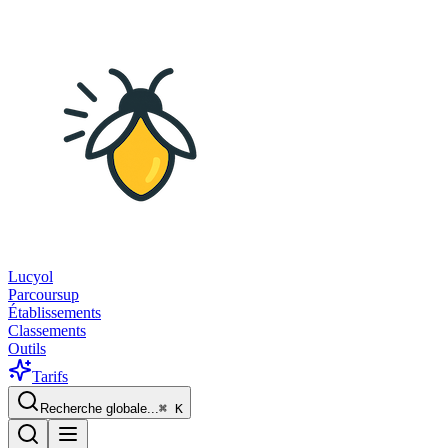
Lucyol
Parcoursup
Établissements
Classements
Outils
Tarifs
Recherche globale...
⌘
K