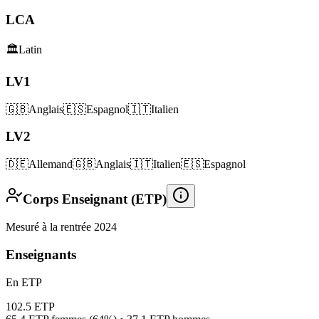
LCA
🏛️
Latin
LV1
🇬🇧
Anglais
🇪🇸
Espagnol
🇮🇹
Italien
LV2
🇩🇪
Allemand
🇬🇧
Anglais
🇮🇹
Italien
🇪🇸
Espagnol
Corps Enseignant (ETP)
Mesuré à la rentrée 2024
Enseignants
En ETP
102.5
ETP