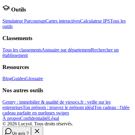
Outils
Simulateur Parcoursup
Cartes interactives
Calculateur IPS
Tous les
outils
Classements
Tous les classements
Annuaire par département
Rechercher un
établissement
Ressources
Blog
Guides
Glossaire
Nos autres outils
Gentry : immobilier & qualité de vie
socs.fr : veille sur les
entreprises
Ton prénom : trouvez le prénom idéal
Ton cadeau : l'idée
cadeau parfaite en quelques swipes
À propos
Confidentialité
Légal
©
2026
Lucyol. Tous droits réservés.
Un avis ?