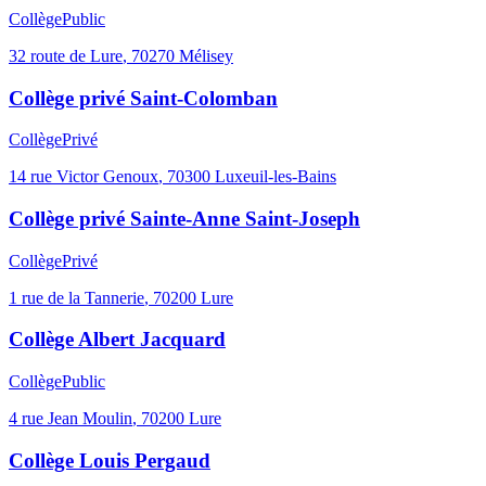
Collège
Public
32 route de Lure
,
70270
Mélisey
Collège privé Saint-Colomban
Collège
Privé
14 rue Victor Genoux
,
70300
Luxeuil-les-Bains
Collège privé Sainte-Anne Saint-Joseph
Collège
Privé
1 rue de la Tannerie
,
70200
Lure
Collège Albert Jacquard
Collège
Public
4 rue Jean Moulin
,
70200
Lure
Collège Louis Pergaud