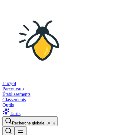
Lucyol
Parcoursup
Établissements
Classements
Outils
Tarifs
Recherche globale...
⌘
K