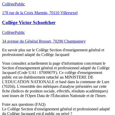
Collège
Public
178 rue de la Croix Marmin
,
70110
Villersexel
Collège Victor Schoelcher
Collège
Public
34 avenue du Général Brosset
,
70290
Champagney
En savoir plus sur le
Collège
Section d'enseignement général et
professionnel adapté du Collège Jacquard
Vous consultez actuellement la page d'information concernant le
Section d'enseignement général et professionnel adapté du Collège
Jacquard
(Code UAI :
0700907F
). Ce
collège
d'enseignement
public
est un établissement rattaché au
MINISTERE DE
L'EDUCATION NATIONALE
et basé dans la commune de
Lure
(
70204
). L'ensemble des métriques d'analyse présentées sur cette
fiche (Indices de position sociale, effectifs, résultats académiques)
sont issues de l'Open Data de l'Éducation Nationale et de l'Insee.
Foire aux questions (FAQ)
Le Collège Section d'enseignement général et professionnel adapté
du Collège Jacquard est-il public ou privé ?