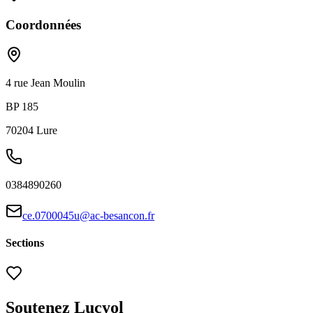
Coordonnées
4 rue Jean Moulin
BP 185
70204
Lure
0384890260
ce.0700045u@ac-besancon.fr
Sections
Soutenez Lucyol