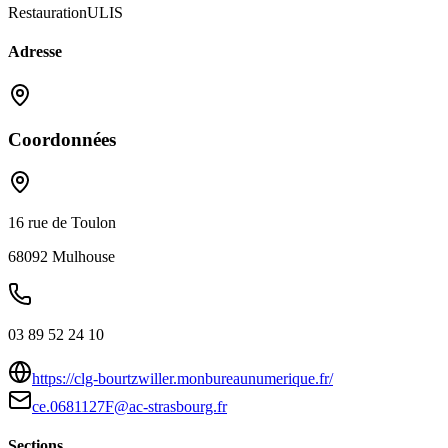
Restauration
ULIS
Adresse
Coordonnées
16 rue de Toulon
68092
Mulhouse
03 89 52 24 10
https://clg-bourtzwiller.monbureaunumerique.fr/
ce.0681127F@ac-strasbourg.fr
Sections