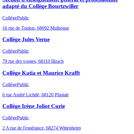
adapté du Collège Bourtzwiller
Collège
Public
16 rue de Toulon
,
68092
Mulhouse
Collège Jules Verne
Collège
Public
79 rue des vosges
,
68110
Illzach
Collège Katia et Maurice Krafft
Collège
Public
6 rue André Lichtlé
,
68120
Pfastatt
Collège Irène Joliot Curie
Collège
Public
2 A rue de l'espérance
,
68274
Wittenheim