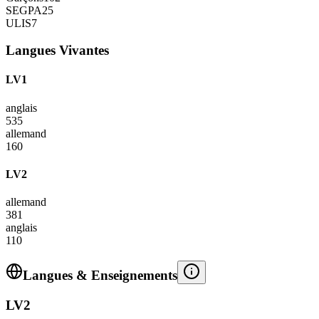
SEGPA
25
ULIS
7
Langues Vivantes
LV1
anglais
535
allemand
160
LV2
allemand
381
anglais
110
Langues & Enseignements
LV2