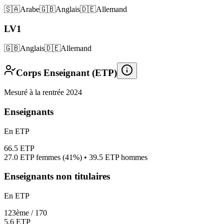
🇸🇦
Arabe
🇬🇧
Anglais
🇩🇪
Allemand
LV1
🇬🇧
Anglais
🇩🇪
Allemand
Corps Enseignant (ETP)
Mesuré à la rentrée 2024
Enseignants
En ETP
66.5
ETP
27.0
ETP femmes (
41%
) •
39.5
ETP hommes
Enseignants non titulaires
En ETP
123
ème /
170
5.6
ETP