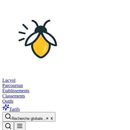
Lucyol
Parcoursup
Établissements
Classements
Outils
Tarifs
Recherche globale...
⌘
K