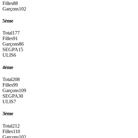
Filles
88
Garçons
102
5ème
Total
177
Filles
91
Garçons
86
SEGPA
15
ULIS
6
4ème
Total
208
Filles
99
Garçons
109
SEGPA
30
ULIS
7
3ème
Total
212
Filles
110
Garçons
102