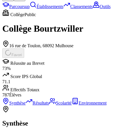
Parcoursup
Établissements
Classements
Outils
Collège
Public
Collège Bourtzwiller
16 rue de Toulon
,
68092
Mulhouse
Favori
Réussite au Brevet
73
%
Score IPS Global
71.1
Effectifs Totaux
787
Élèves
Synthèse
Résultats
Scolarité
Environnement
Synthèse