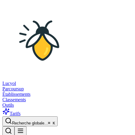
Lucyol
Parcoursup
Établissements
Classements
Outils
Tarifs
Recherche globale...
⌘
K