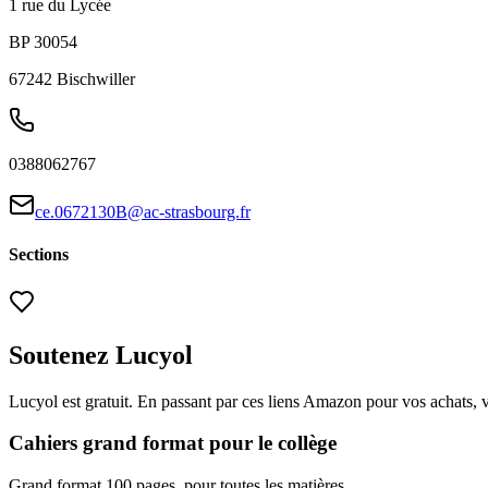
1 rue du Lycée
BP 30054
67242
Bischwiller
0388062767
ce.0672130B@ac-strasbourg.fr
Sections
Soutenez Lucyol
Lucyol est gratuit. En passant par ces liens Amazon pour vos achats, 
Cahiers grand format pour le collège
Grand format 100 pages, pour toutes les matières.