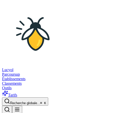
Lucyol
Parcoursup
Établissements
Classements
Outils
Tarifs
Recherche globale...
⌘
K