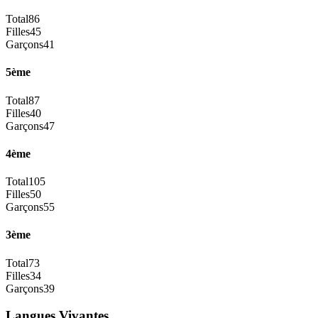
Total
86
Filles
45
Garçons
41
5ème
Total
87
Filles
40
Garçons
47
4ème
Total
105
Filles
50
Garçons
55
3ème
Total
73
Filles
34
Garçons
39
Langues Vivantes