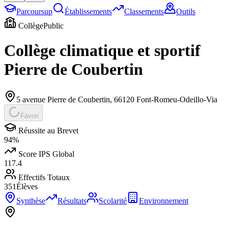
Parcoursup
Établissements
Classements
Outils
Collège
Public
Collège climatique et sportif
Pierre de Coubertin
5 avenue Pierre de Coubertin
,
66120
Font-Romeu-Odeillo-Via
Favori
Réussite au Brevet
94
%
Score IPS Global
117.4
Effectifs Totaux
351
Élèves
Synthèse
Résultats
Scolarité
Environnement