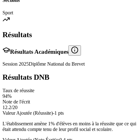
Sections
Sport
Résultats
Résultats Académiques
Session
2025
Diplôme National du Brevet
Résultats DNB
Taux de réussite
94
%
Note de l'écrit
12.2
/20
Valeur Ajoutée (Réussite)
-1
pts
L'établissement amène
1
% d'élèves en
moins
à la réussite que ce qui
était attendu compte tenu de leur profil social et scolaire.
Valeur Ajoutée (Note Écrit)
+
0.4
pts