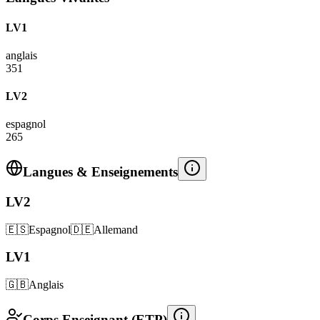
LV1
anglais
351
LV2
espagnol
265
Langues & Enseignements
LV2
🇪🇸
Espagnol
🇩🇪
Allemand
LV1
🇬🇧
Anglais
Corps Enseignant (ETP)