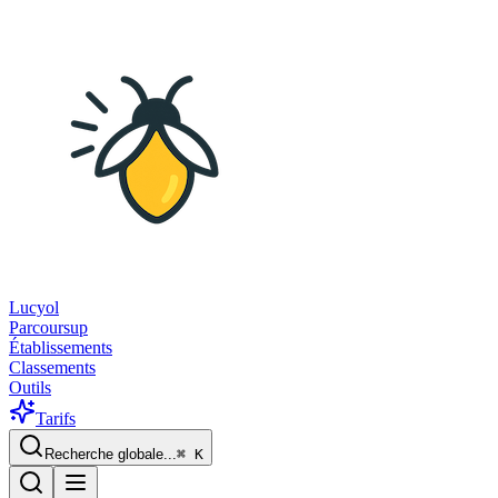
Lucyol
Parcoursup
Établissements
Classements
Outils
Tarifs
Recherche globale...
⌘
K