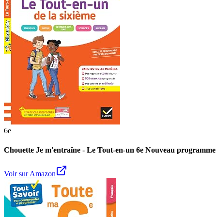
6e
Chouette Je m'entraîne - Le Tout-en-un 6e Nouveau programme (tou
Voir sur Amazon