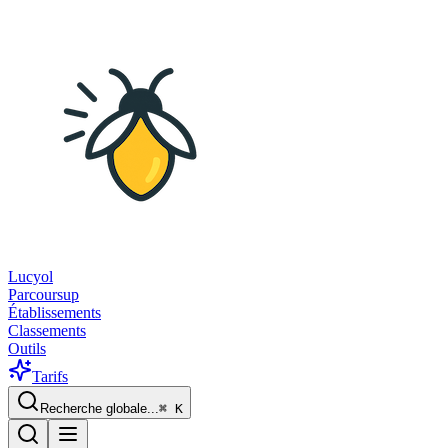
Lucyol
Parcoursup
Établissements
Classements
Outils
Tarifs
Recherche globale...
⌘
K