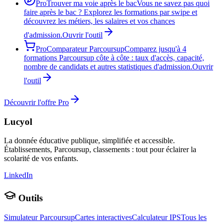
Pro
Trouver ma voie après le bac
Vous ne savez pas quoi
faire après le bac ? Explorez les formations par swipe et
découvrez les métiers, les salaires et vos chances
d'admission.
Ouvrir l'outil
Pro
Comparateur Parcoursup
Comparez jusqu'à 4
formations Parcoursup côte à côte : taux d'accès, capacité,
nombre de candidats et autres statistiques d'admission.
Ouvrir
l'outil
Découvrir l'offre Pro
Lucyol
La donnée éducative publique, simplifiée et accessible.
Établissements, Parcoursup, classements : tout pour éclairer la
scolarité de vos enfants.
LinkedIn
Outils
Simulateur Parcoursup
Cartes interactives
Calculateur IPS
Tous les