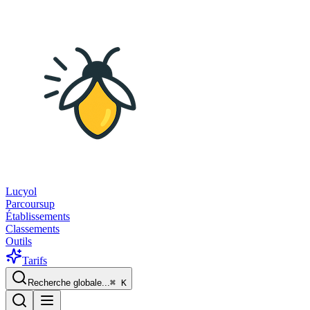
Lucyol
Parcoursup
Établissements
Classements
Outils
Tarifs
Recherche globale...
⌘
K