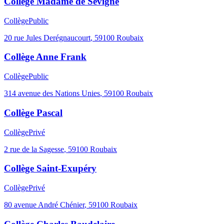
Collège Madame de Sévigné
Collège
Public
20 rue Jules Derégnaucourt
,
59100
Roubaix
Collège Anne Frank
Collège
Public
314 avenue des Nations Unies
,
59100
Roubaix
Collège Pascal
Collège
Privé
2 rue de la Sagesse
,
59100
Roubaix
Collège Saint-Exupéry
Collège
Privé
80 avenue André Chénier
,
59100
Roubaix