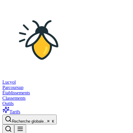
Lucyol
Parcoursup
Établissements
Classements
Outils
Tarifs
Recherche globale...
⌘
K