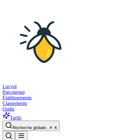
Lucyol
Parcoursup
Établissements
Classements
Outils
Tarifs
Recherche globale...
⌘
K