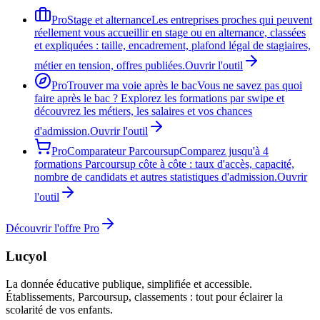
Pro
Stage et alternance
Les entreprises proches qui peuvent
réellement vous accueillir en stage ou en alternance, classées
et expliquées : taille, encadrement, plafond légal de stagiaires,
métier en tension, offres publiées.
Ouvrir l'outil
Pro
Trouver ma voie après le bac
Vous ne savez pas quoi
faire après le bac ? Explorez les formations par swipe et
découvrez les métiers, les salaires et vos chances
d'admission.
Ouvrir l'outil
Pro
Comparateur Parcoursup
Comparez jusqu'à 4
formations Parcoursup côte à côte : taux d'accès, capacité,
nombre de candidats et autres statistiques d'admission.
Ouvrir
l'outil
Découvrir l'offre Pro
Lucyol
La donnée éducative publique, simplifiée et accessible.
Établissements, Parcoursup, classements : tout pour éclairer la
scolarité de vos enfants.