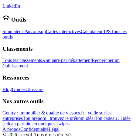
LinkedIn
Outils
Simulateur Parcoursup
Cartes interactives
Calculateur IPS
Tous les
outils
Classements
Tous les classements
Annuaire par département
Rechercher un
établissement
Ressources
Blog
Guides
Glossaire
Nos autres outils
Gentry : immobilier & qualité de vie
socs.fr : veille sur les
entreprises
Ton prénom : trouvez le prénom idéal
Ton cadeau : l'idée
cadeau parfaite en quelques swipes
À propos
Confidentialité
Légal
©
2026
Lucyol. Tous droits réservés.