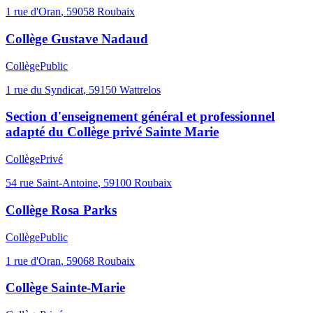
1 rue d'Oran
,
59058
Roubaix
Collège Gustave Nadaud
Collège
Public
1 rue du Syndicat
,
59150
Wattrelos
Section d'enseignement général et professionnel
adapté du Collège privé Sainte Marie
Collège
Privé
54 rue Saint-Antoine
,
59100
Roubaix
Collège Rosa Parks
Collège
Public
1 rue d'Oran
,
59068
Roubaix
Collège Sainte-Marie