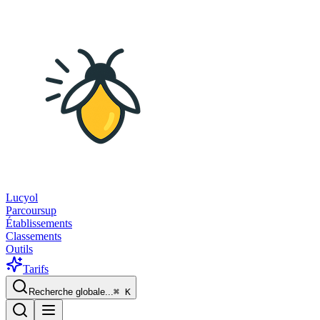
Lucyol
Parcoursup
Établissements
Classements
Outils
Tarifs
Recherche globale...
⌘
K