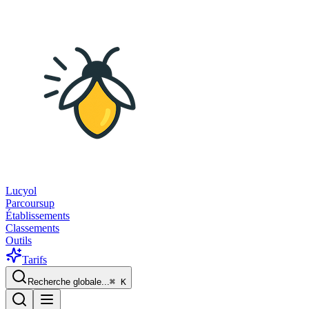
Lucyol
Parcoursup
Établissements
Classements
Outils
Tarifs
Recherche globale...
⌘
K